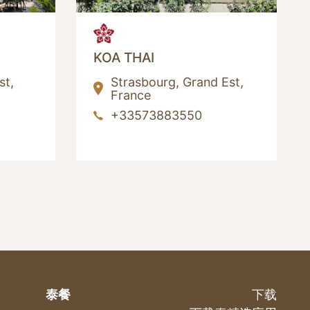
KOA THAI
st,
Strasbourg,
Grand Est,
France
+33573883550
泰餐
下载