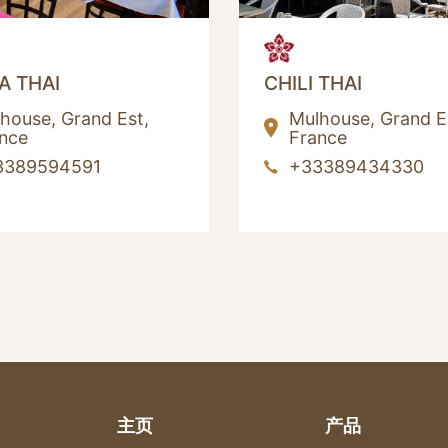
A THAI
CHILI THAI
lhouse,
Grand Est,
Mulhouse,
Grand E
nce
France
3389594591
+33389434330
主页
产品