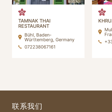
TAMNAK THAI
KHRU
RESTAURANT
Mu
Fra
Bühl,
Baden-
Württemberg,
Germany
+3
072238067161
联系我们